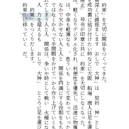
その上で、人と人との「約束」に移っていくのだ。
手を合わせて、神と人の「約束」をつくりだします。
それを畏れた者たちが、人の力を超えるもの「おしでの大神」のところに足を運び、
ちょっとしたことで崩れてしまう人と人の関係は、争いや時として戦いの火種になってきた。
早ければよいというものではなくかえって手間暇をかけて一から作り上げていくものである。
本来、「約束」は日常のなかで欠かせない人と人との関係を円満にする役割をもち、
軽く速くなった「約束」は、中身も軽薄なもの、危ういものとして変わっていったような気がする。
印が不必要になった紙は、軽くなりデジタル化され、利便性を優先し、迅速に物事が進められるようになった。
コロナ禍以降、「押印廃止」の号令が印章と共に「約束」を大切にしなくなった。
大切な契約の時、物事を成功裏に結び付けたい時などに大阪の船場の商人は足を運び参拝した。
京の都にある糺の森の奥深くに鎮座まします「おしでの大神」は「契約の神」として「印璽社」に祀られている。
古の人は、人と人との「約束」を大切に関係をつくってきた。