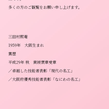
多くの方のご観覧をお願い申し上げます。
三田村煕菴
1959年 大阪生まれ
賞歴
平成29年 秋 黄綬褒章受章
／卓越した技能者表彰「現代の名工」
／大阪府優秀技能者表彰「なにわの名工」